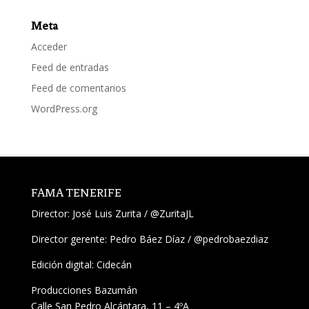
Meta
Acceder
Feed de entradas
Feed de comentarios
WordPress.org
FAMA TENERIFE
Director:
José Luis Zurita
/
@ZuritaJL
Director gerente: Pedro Báez Díaz /
@pedrobaezdiaz
Edición digital: Cidecán
Producciones Bazumán
Calle San Pedro Alcántara, 11 – 4ºA