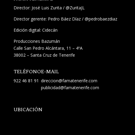
Director:
José Luis Zurita
/
@ZuritaJL
Director gerente: Pedro Báez Díaz /
@pedrobaezdiaz
Edición digital: Cidecán
Producciones Bazumán
Calle San Pedro Alcántara, 11 – 4ºA
38002 – Santa Cruz de Tenerife
TELÉFONO
E-MAIL
922 46 81 91
direccion@famatenerife.com
publicidad@famatenerife.com
UBICACIÓN