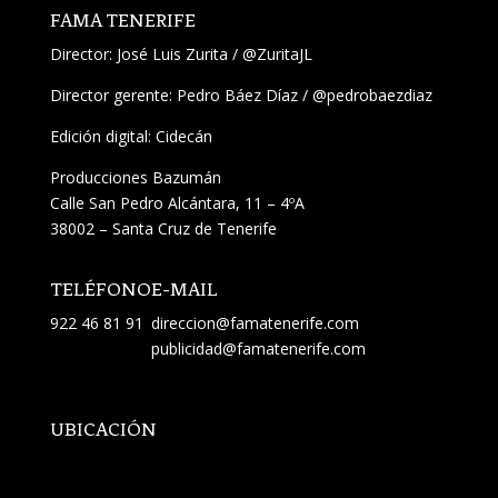
FAMA TENERIFE
Director:
José Luis Zurita
/
@ZuritaJL
Director gerente: Pedro Báez Díaz /
@pedrobaezdiaz
Edición digital: Cidecán
Producciones Bazumán
Calle San Pedro Alcántara, 11 – 4ºA
38002 – Santa Cruz de Tenerife
TELÉFONO
E-MAIL
922 46 81 91
direccion@famatenerife.com
publicidad@famatenerife.com
UBICACIÓN