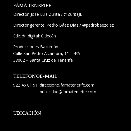
FAMA TENERIFE
Director:
José Luis Zurita
/
@ZuritaJL
Director gerente: Pedro Báez Díaz /
@pedrobaezdiaz
Edición digital: Cidecán
Producciones Bazumán
Calle San Pedro Alcántara, 11 – 4ºA
38002 – Santa Cruz de Tenerife
TELÉFONO
E-MAIL
922 46 81 91
direccion@famatenerife.com
publicidad@famatenerife.com
UBICACIÓN