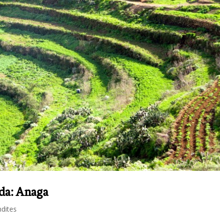
da: Anaga
dites