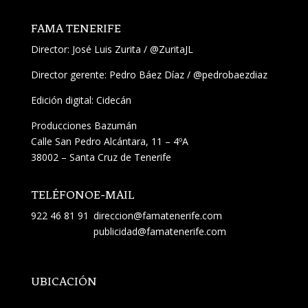
FAMA TENERIFE
Director:
José Luis Zurita
/
@ZuritaJL
Director gerente: Pedro Báez Díaz /
@pedrobaezdiaz
Edición digital: Cidecán
Producciones Bazumán
Calle San Pedro Alcántara, 11 – 4ºA
38002 – Santa Cruz de Tenerife
TELÉFONO
E-MAIL
922 46 81 91
direccion@famatenerife.com
publicidad@famatenerife.com
UBICACIÓN