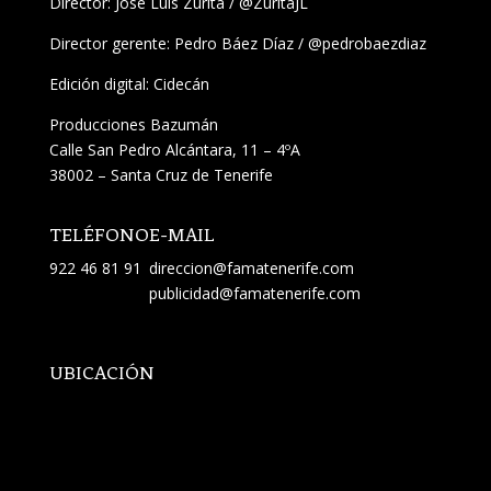
Director:
José Luis Zurita
/
@ZuritaJL
Director gerente: Pedro Báez Díaz /
@pedrobaezdiaz
Edición digital: Cidecán
Producciones Bazumán
Calle San Pedro Alcántara, 11 – 4ºA
38002 – Santa Cruz de Tenerife
TELÉFONO
E-MAIL
922 46 81 91
direccion@famatenerife.com
publicidad@famatenerife.com
UBICACIÓN