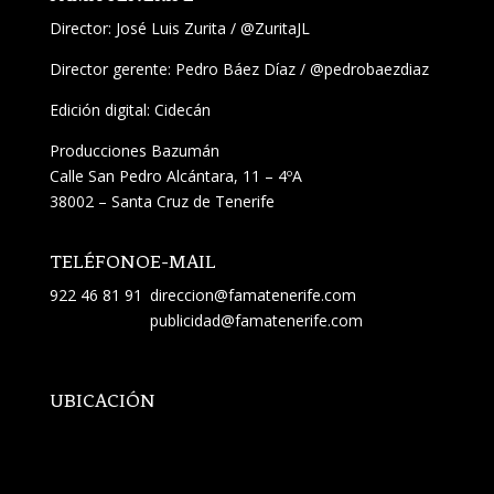
Director:
José Luis Zurita
/
@ZuritaJL
Director gerente: Pedro Báez Díaz /
@pedrobaezdiaz
Edición digital: Cidecán
Producciones Bazumán
Calle San Pedro Alcántara, 11 – 4ºA
38002 – Santa Cruz de Tenerife
TELÉFONO
E-MAIL
922 46 81 91
direccion@famatenerife.com
publicidad@famatenerife.com
UBICACIÓN