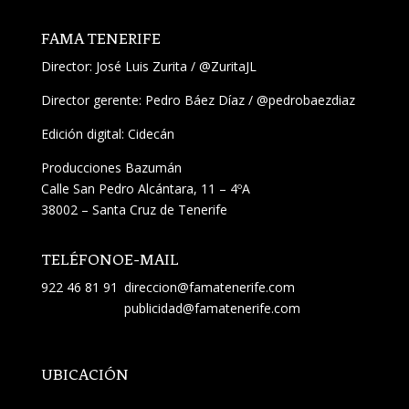
FAMA TENERIFE
Director:
José Luis Zurita
/
@ZuritaJL
Director gerente: Pedro Báez Díaz /
@pedrobaezdiaz
Edición digital: Cidecán
Producciones Bazumán
Calle San Pedro Alcántara, 11 – 4ºA
38002 – Santa Cruz de Tenerife
TELÉFONO
E-MAIL
922 46 81 91
direccion@famatenerife.com
publicidad@famatenerife.com
UBICACIÓN