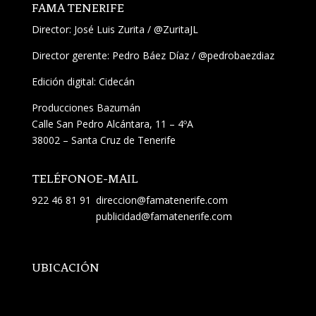
FAMA TENERIFE
Director:
José Luis Zurita
/
@ZuritaJL
Director gerente: Pedro Báez Díaz /
@pedrobaezdiaz
Edición digital: Cidecán
Producciones Bazumán
Calle San Pedro Alcántara, 11 – 4ºA
38002 – Santa Cruz de Tenerife
TELÉFONO
E-MAIL
922 46 81 91
direccion@famatenerife.com
publicidad@famatenerife.com
UBICACIÓN