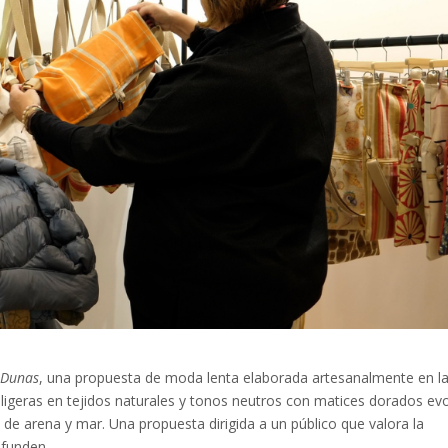
n
Dunas
, una propuesta de moda lenta elaborada artesanalmente en l
as ligeras en tejidos naturales y tonos neutros con matices dorados e
s de arena y mar. Una propuesta dirigida a un público que valora la
 funden.