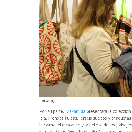
Farobag.
Por su parte,
Makanuda
presentará la colecció
Isla. Prendas fluidas, jerséis sueltos y chaquet
la calma, el descanso y la belleza de los paisaje
llamada
Moda Joya
, donde diseño y artesanía se