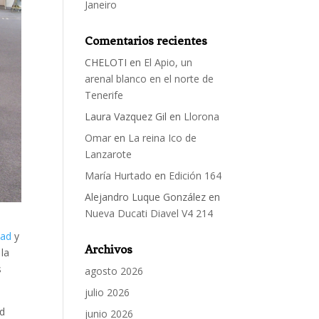
Janeiro
Comentarios recientes
CHELOTI
en
El Apio, un
arenal blanco en el norte de
Tenerife
Laura Vazquez Gil
en
Llorona
Omar
en
La reina Ico de
Lanzarote
María Hurtado
en
Edición 164
Alejandro Luque González
en
Nueva Ducati Diavel V4 214
ad
y
Archivos
 la
s
agosto 2026
julio 2026
ad
junio 2026