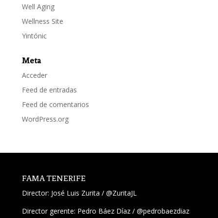
Well Aging
Wellness Site
Yintónic
Meta
Acceder
Feed de entradas
Feed de comentarios
WordPress.org
FAMA TENERIFE
Director:
José Luis Zurita
/
@ZuritaJL
Director gerente: Pedro Báez Díaz /
@pedrobaezdiaz