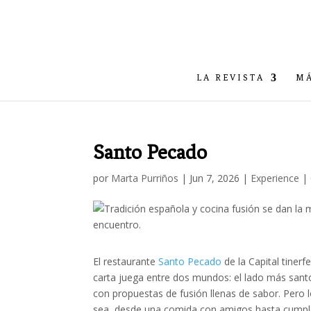
LA REVISTA
MÁ
Santo Pecado
por
Marta Purriños
|
Jun 7, 2026
|
Experience
|
El restaurante
Santo Pecado
de la Capital tinerf
carta juega entre dos mundos: el lado más santo
con propuestas de fusión llenas de sabor. Pero l
sea, desde una comida con amigos hasta cumple