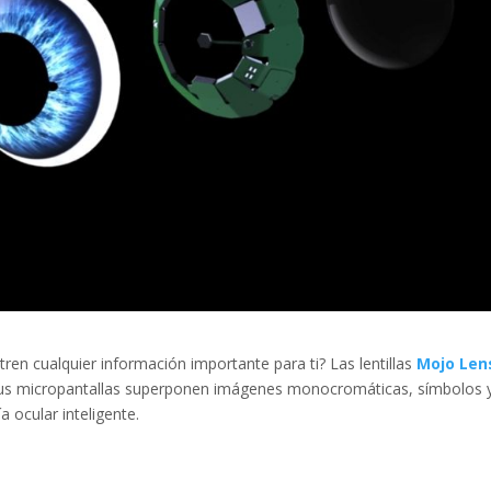
en cualquier información importante para ti? Las lentillas
Mojo Len
. Sus micropantallas superponen imágenes monocromáticas, símbolos 
a ocular inteligente.