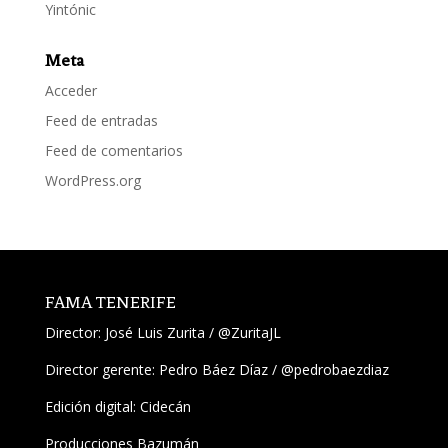
Yintónic
Meta
Acceder
Feed de entradas
Feed de comentarios
WordPress.org
FAMA TENERIFE
Director:
José Luis Zurita
/
@ZuritaJL
Director gerente: Pedro Báez Díaz /
@pedrobaezdiaz
Edición digital: Cidecán
Producciones Bazumán