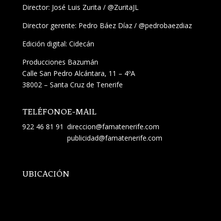
Director:
José Luis Zurita
/
@ZuritaJL
Director gerente: Pedro Báez Díaz /
@pedrobaezdiaz
Edición digital: Cidecán
Producciones Bazumán
Calle San Pedro Alcántara, 11 – 4ºA
38002 – Santa Cruz de Tenerife
TELÉFONO
E-MAIL
922 46 81 91
direccion@famatenerife.com
publicidad@famatenerife.com
UBICACIÓN