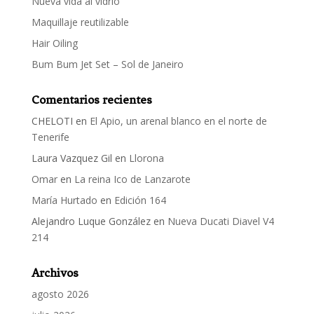
Nueva vida al vidrio
Maquillaje reutilizable
Hair Oiling
Bum Bum Jet Set – Sol de Janeiro
Comentarios recientes
CHELOTI
en
El Apio, un arenal blanco en el norte de
Tenerife
Laura Vazquez Gil
en
Llorona
Omar
en
La reina Ico de Lanzarote
María Hurtado
en
Edición 164
Alejandro Luque González
en
Nueva Ducati Diavel V4
214
Archivos
agosto 2026