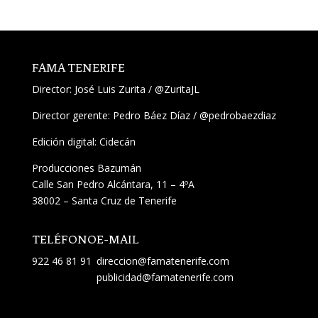
FAMA TENERIFE
Director:
José Luis Zurita
/
@ZuritaJL
Director gerente: Pedro Báez Díaz /
@pedrobaezdiaz
Edición digital: Cidecán
Producciones Bazumán
Calle San Pedro Alcántara, 11 – 4ºA
38002 – Santa Cruz de Tenerife
TELÉFONO
E-MAIL
922 46 81 91
direccion@famatenerife.com
publicidad@famatenerife.com