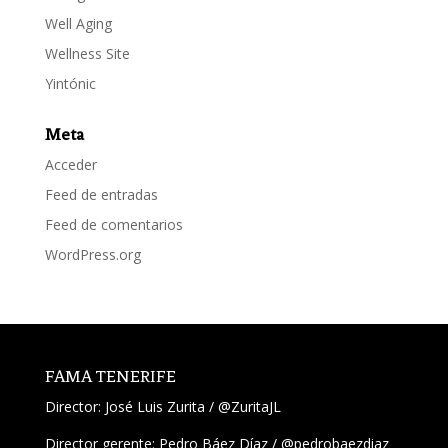
Well Aging
Wellness Site
Yintónic
Meta
Acceder
Feed de entradas
Feed de comentarios
WordPress.org
FAMA TENERIFE
Director:
José Luis Zurita
/
@ZuritaJL
Director gerente: Pedro Báez Díaz /
@pedrobaezdiaz