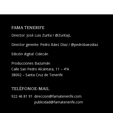
FAMA TENERIFE
Director:
José Luis Zurita
/
@ZuritaJL
Director gerente: Pedro Báez Díaz /
@pedrobaezdiaz
Edición digital: Cidecán
Producciones Bazumán
Calle San Pedro Alcántara, 11 – 4ºA
38002 – Santa Cruz de Tenerife
TELÉFONO
E-MAIL
922 46 81 91
direccion@famatenerife.com
publicidad@famatenerife.com