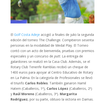
El
Golf Costa Adeje
acogió a finales de julio la segunda
edición del torneo The Challenge. Compitieron sesenta
personas en la modalidad de Medal Play. El Torneo
contó con un acto de bienvenida, pruebas con premios
especiales y un concurso de
putt
. La entrega de
galardones se realizó en la Casa Club. Además, se el
Rotary Club Tenerife Ramblas recibió un cheque de
1400 euros para apoyar al Centro Educativo de Rotary
en La Palma. En la categoría de Profesionales se llevó
el triunfo
Carlos Robles
. También ganaron Hamil
Hatem (Caballeros, 1ª),
Carlos López
(Caballeros, 2ª)
y
Raúl Moreno
(Caballeros, 3ª).
Margarita
Rodríguez
, por su parte, obtuvo la victoria en Damas.