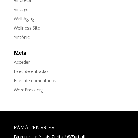
Vinoteca
Vintage
Well Aging
Wellness Site
Yintónic
Meta
Acceder
Feed de entradas
Feed de comentarios
WordPress.org
FAMA TENERIFE
Director:
José Luis Zurita
/
@ZuritaJL