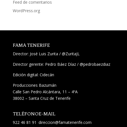
Feed de comentarios
WordPress.org
FAMA TENERIFE
Director:
José Luis Zurita
/
@ZuritaJL
Director gerente: Pedro Báez Díaz /
@pedrobaezdiaz
Edición digital: Cidecán
Producciones Bazumán
Calle San Pedro Alcántara, 11 – 4ºA
38002 – Santa Cruz de Tenerife
TELÉFONO
E-MAIL
922 46 81 91
direccion@famatenerife.com