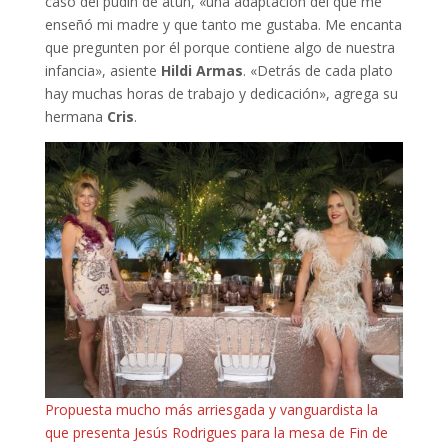
caso del pudin de atún, «una adaptación del que me
enseñó mi madre y que tanto me gustaba. Me encanta
que pregunten por él porque contiene algo de nuestra
infancia», asiente
Hildi Armas
. «Detrás de cada plato
hay muchas horas de trabajo y dedicación», agrega su
hermana
Cris
.
Propuesta mucho más arriesgada y vanguardista la
que presenta Jesús Rodrigues para la mesa de Fin de