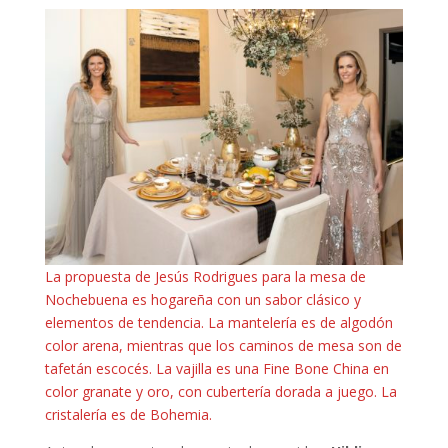
La propuesta de Jesús Rodrigues para la mesa de
Nochebuena es hogareña con un sabor clásico y
elementos de tendencia. La mantelería es de algodón
color arena, mientras que los caminos de mesa son de
tafetán escocés. La vajilla es una Fine Bone China en
color granate y oro, con cubertería dorada a juego. La
cristalería es de Bohemia.