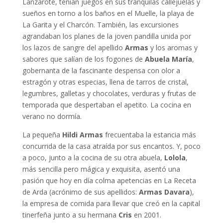
Lanzarote, tenían juegos en sus tranquilas callejuelas y
sueños en torno a los baños en el Muelle, la playa de
La Garita y el Charcón. También, las excursiones
agrandaban los planes de la joven pandilla unida por
los lazos de sangre del apellido
Armas
y los aromas y
sabores que salían de los fogones de
Abuela María
,
gobernanta de la fascinante despensa con olor a
estragón y otras especias, llena de tarros de cristal,
legumbres, galletas y chocolates, verduras y frutas de
temporada que despertaban el apetito. La cocina en
verano no dormía.
La pequeña
Hildi Armas
frecuentaba la estancia más
concurrida de la casa atraída por sus encantos. Y, poco
a poco, junto a la cocina de su otra abuela,
Lolola
,
más sencilla pero mágica y exquisita, asentó una
pasión que hoy en día colma apetencias en La Receta
de Arda (acrónimo de sus apellidos:
Armas Davara
),
la empresa de comida para llevar que creó en la capital
tinerfeña junto a su hermana
Cris
en 2001.