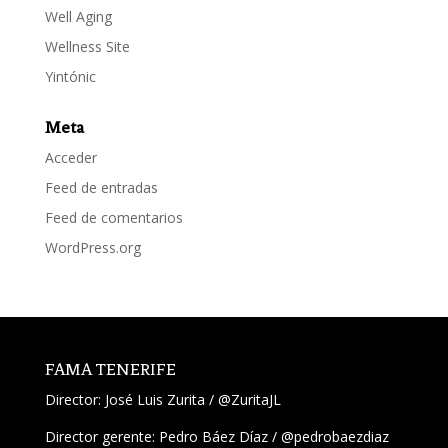
Well Aging
Wellness Site
Yintónic
Meta
Acceder
Feed de entradas
Feed de comentarios
WordPress.org
FAMA TENERIFE
Director:
José Luis Zurita
/
@ZuritaJL
Director gerente: Pedro Báez Díaz /
@pedrobaezdiaz