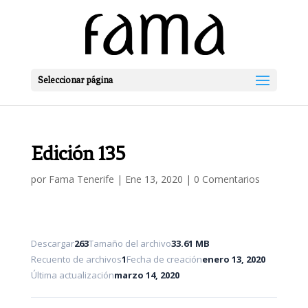
Seleccionar página
Edición 135
por
Fama Tenerife
|
Ene 13, 2020
|
0 Comentarios
Descargar
263
Tamaño del archivo
33.61 MB
Recuento de archivos
1
Fecha de creación
enero 13, 2020
Última actualización
marzo 14, 2020