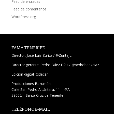
Feed de entradas
Feed de comentarios
WordPress.org
FAMA TENERIFE
Director:
José Luis Zurita
/
@ZuritaJL
Director gerente: Pedro Báez Díaz /
@pedrobaezdiaz
Edición digital: Cidecán
Producciones Bazumán
Calle San Pedro Alcántara, 11 – 4ºA
38002 – Santa Cruz de Tenerife
TELÉFONO
E-MAIL