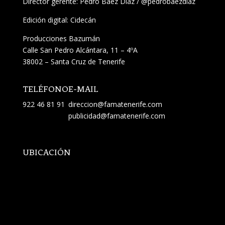
Director gerente: Pedro Báez Díaz /
@pedrobaezdiaz
Edición digital: Cidecán
Producciones Bazumán
Calle San Pedro Alcántara, 11 – 4ºA
38002 – Santa Cruz de Tenerife
TELÉFONO
E-MAIL
922 46 81 91
direccion@famatenerife.com
publicidad@famatenerife.com
UBICACIÓN