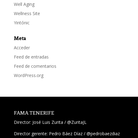
Well Aging
Wellness Site
Yintónic
Meta
Acceder
Feed de entradas
Feed de comentarios
WordPress.org
FAMA TENERIFE
Director:
José Luis Zurita
/
@ZuritaJL
Director gerente: Pedro Báez Díaz /
@pedrobaezdiaz