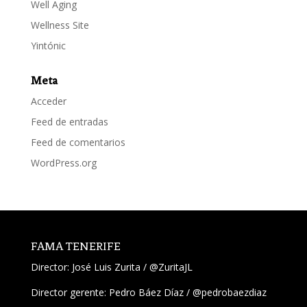
Well Aging
Wellness Site
Yintónic
Meta
Acceder
Feed de entradas
Feed de comentarios
WordPress.org
FAMA TENERIFE
Director:
José Luis Zurita
/
@ZuritaJL
Director gerente: Pedro Báez Díaz /
@pedrobaezdiaz