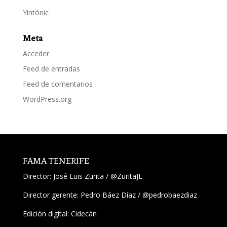
Yintónic
Meta
Acceder
Feed de entradas
Feed de comentarios
WordPress.org
FAMA TENERIFE
Director:
José Luis Zurita
/
@ZuritaJL
Director gerente: Pedro Báez Díaz /
@pedrobaezdiaz
Edición digital: Cidecán