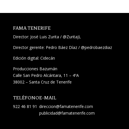
FAMA TENERIFE
Director:
José Luis Zurita
/
@ZuritaJL
Director gerente: Pedro Báez Díaz /
@pedrobaezdiaz
Edición digital: Cidecán
Producciones Bazumán
Calle San Pedro Alcántara, 11 – 4ºA
38002 – Santa Cruz de Tenerife
TELÉFONO
E-MAIL
922 46 81 91
direccion@famatenerife.com
publicidad@famatenerife.com