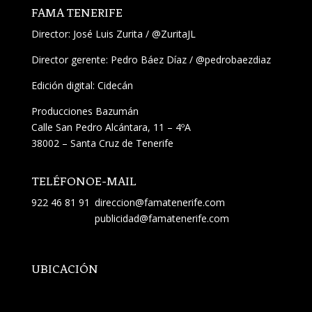
FAMA TENERIFE
Director:
José Luis Zurita
/
@ZuritaJL
Director gerente: Pedro Báez Díaz /
@pedrobaezdiaz
Edición digital: Cidecán
Producciones Bazumán
Calle San Pedro Alcántara, 11 – 4ºA
38002 – Santa Cruz de Tenerife
TELÉFONO
E-MAIL
922 46 81 91
direccion@famatenerife.com
publicidad@famatenerife.com
UBICACIÓN