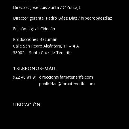
Director:
José Luis Zurita
/
@ZuritaJL
Director gerente: Pedro Báez Díaz /
@pedrobaezdiaz
Edición digital: Cidecán
Producciones Bazumán
Calle San Pedro Alcántara, 11 – 4ºA
38002 – Santa Cruz de Tenerife
TELÉFONO
E-MAIL
922 46 81 91
direccion@famatenerife.com
publicidad@famatenerife.com
UBICACIÓN