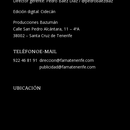
Director gerente: Pedro Báez Díaz /
@pedrobaezdiaz
Edición digital: Cidecán
Producciones Bazumán
Calle San Pedro Alcántara, 11 – 4ºA
38002 – Santa Cruz de Tenerife
TELÉFONO
E-MAIL
922 46 81 91
direccion@famatenerife.com
publicidad@famatenerife.com
UBICACIÓN