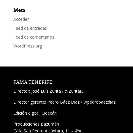
Meta
Acceder
Feed de entradas
Feed de comentarios
WordPress.org
FAMA TENERIFE
Director:
José Luis Zurita
/
@ZuritaJL
Director gerente: Pedro Báez Díaz /
@pedrobaezdiaz
Edición digital: Cidecán
Producciones Bazumán
Calle San Pedro Alcántara, 11 – 4ºA