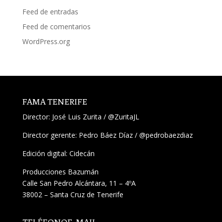
Feed de entradas
Feed de comentarios
WordPress.org
FAMA TENERIFE
Director:
José Luis Zurita
/
@ZuritaJL
Director gerente: Pedro Báez Díaz /
@pedrobaezdiaz
Edición digital: Cidecán
Producciones Bazumán
Calle San Pedro Alcántara, 11 – 4ºA
38002 – Santa Cruz de Tenerife
TELÉFONO
E-MAIL