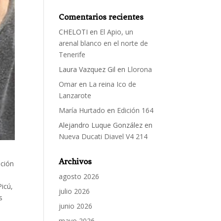
Comentarios recientes
CHELOTI
en
El Apio, un
arenal blanco en el norte de
Tenerife
Laura Vazquez Gil
en
Llorona
Omar
en
La reina Ico de
Lanzarote
María Hurtado
en
Edición 164
Alejandro Luque González
en
Nueva Ducati Diavel V4 214
Archivos
ación
agosto 2026
Picú,
julio 2026
s
junio 2026
mayo 2026