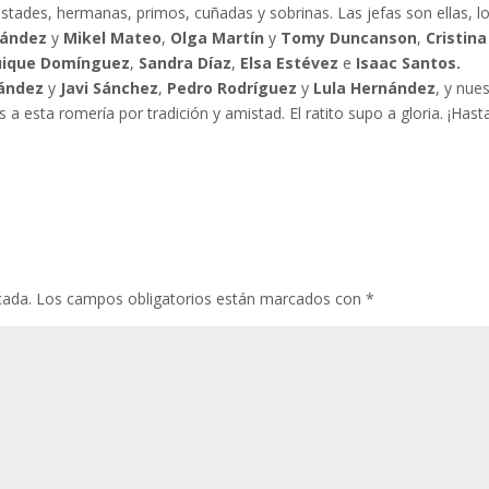
stades, hermanas, primos, cuñadas y sobrinas. Las jefas son ellas, l
nández
y
Mikel Mateo
,
Olga Martín
y
Tomy Duncanson
,
Cristina
ique Domínguez
,
Sandra
Díaz
,
Elsa Estévez
e
Isaac Santos.
nández
y
Javi Sánchez
,
Pedro Rodríguez
y
Lula Hernández
, y nue
 a esta romería por tradición y amistad. El ratito supo a gloria. ¡Hasta
cada.
Los campos obligatorios están marcados con
*