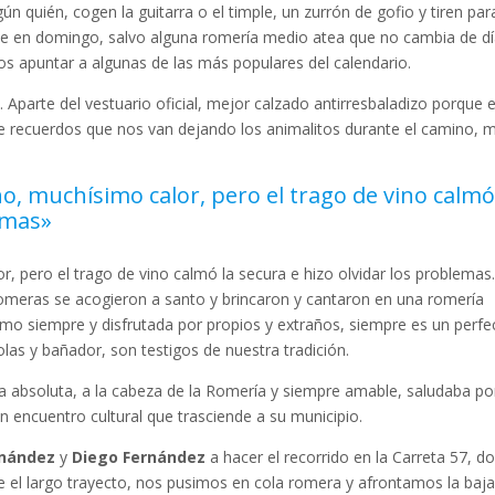
 quién, cogen la guitarra o el timple, un zurrón de gofio y tiren par
e en domingo, salvo alguna romería medio atea que no cambia de d
s apuntar a algunas de las más populares del calendario.
 Aparte del vestuario oficial, mejor calzado antirresbaladizo porque 
 de recuerdos que nos van dejando los animalitos durante el camino, 
o, muchísimo calor, pero el trago de vino calmó
emas»
, pero el trago de vino calmó la secura e hizo olvidar los problemas.
 romeras se acogieron a santo y brincaron y cantaron en una romería
omo siempre y disfrutada por propios y extraños, siempre es un perfe
las y bañador, son testigos de nuestra tradición.
a absoluta, a la cabeza de la Romería y siempre amable, saludaba po
n encuentro cultural que trasciende a su municipio.
nández
y
Diego Fernández
a hacer el recorrido en la Carreta 57, d
e el largo trayecto, nos pusimos en cola romera y afrontamos la baja