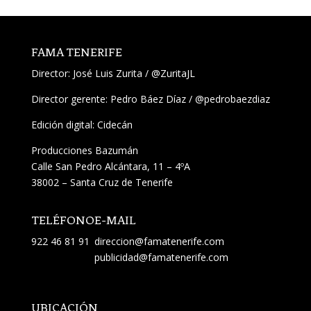
FAMA TENERIFE
Director:
José Luis Zurita
/
@ZuritaJL
Director gerente: Pedro Báez Díaz /
@pedrobaezdiaz
Edición digital: Cidecán
Producciones Bazumán
Calle San Pedro Alcántara, 11 – 4ºA
38002 – Santa Cruz de Tenerife
TELÉFONO
E-MAIL
922 46 81 91
direccion@famatenerife.com
publicidad@famatenerife.com
UBICACIÓN