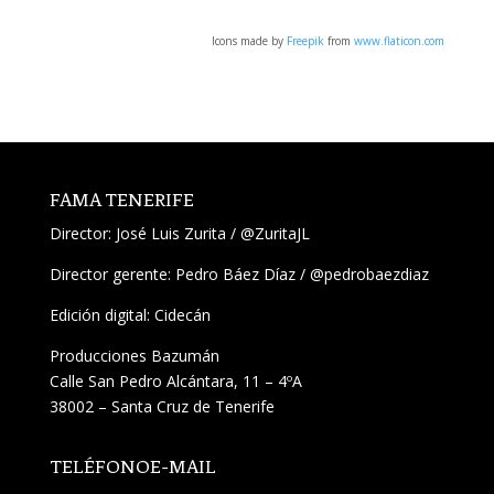
Icons made by
Freepik
from
www.flaticon.com
FAMA TENERIFE
Director:
José Luis Zurita
/
@ZuritaJL
Director gerente: Pedro Báez Díaz /
@pedrobaezdiaz
Edición digital: Cidecán
Producciones Bazumán
Calle San Pedro Alcántara, 11 – 4ºA
38002 – Santa Cruz de Tenerife
TELÉFONO
E-MAIL